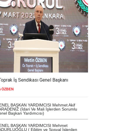
25.07.2026
Toprak İş Sendikası Genel Başkanı
Ş Genel Sekreter Yardımcısı Fatma Zengin’in Düğün Merasimine 
n ÖZBEN
026
13.07.2026
5.07.
ENEL BAŞKAN YARDIMCISI Mehmet Akif
RADENİZ (İdari Ve Mali İşlerden Sorumlu
OPRAK-İŞ, 15
GENEL DENETLEME
GE
nel Başkan Yardımcısı)
UZ DEMOKRASİ VE
KURULUMUZ TOPLANDI
MET
Î BİRLİK GÜNÜ
YÖ
ENEL BAŞKAN YARDIMCISI Mehmet
LİNE KATILDI
KU
ADURLUOĞLU ( Eğitim ve Sosyal İşlerden