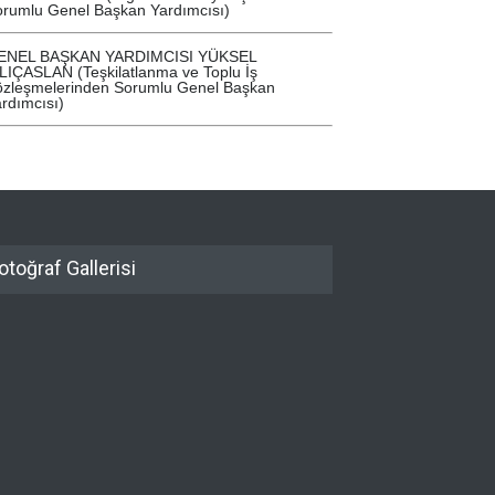
rumlu Genel Başkan Yardımcısı)
GE
ARS
ENEL BAŞKAN YARDIMCISI YÜKSEL
LIÇASLAN (Teşkilatlanma ve Toplu İş
özleşmelerinden Sorumlu Genel Başkan
rdımcısı)
otoğraf Gallerisi