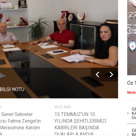
Tarih
Öz 
BİLGİ NOTU
HAK-İ
Meti
6
15.07.2026
14.07.2
G
KA
 Genel Sekreter
15 TEMMUZ’UN 10.
ÖZ T
Ge
ısı Fatma Zengin’in
YILINDA ŞEHİTLERİMİZİ
TEMM
Merasimine Katılım
KABİRLERİ BAŞINDA
MİLL
G
ık
DUALARLA ANDIK
PANE
B