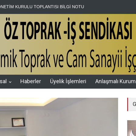
İM KURULU TOPLANTISI BİLGİ NOTU
HAK-İŞ Genel Sekreter Yar
sal
Haberler
Üyelik İşlemleri
Anlaşmalı Kurum
G