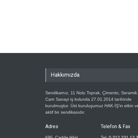
Hakkımızda
Sendikamız, 11 Nolu Toprak, Çimento, Seramik
Cam Sanayi iş kolunda 27.01.2014 tarihinde
kurulmuştur. Üst kuruluşumuz HAK-İŞ’in etkin v
aktif bir sendikasıdır.
Adres
Telefon & Fax
695. Cadde Hilal
Tel:
0 312 231 12 