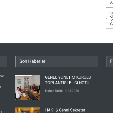
So
G
KI
S
Ya
Son Haberler
F
 ve
GENEL YÖNETİM KURULU
TOPLANTISI BİLGİ NOTU
e
Haber Tarihi
4.08.2026
HAK-İŞ Genel Sekreter
31