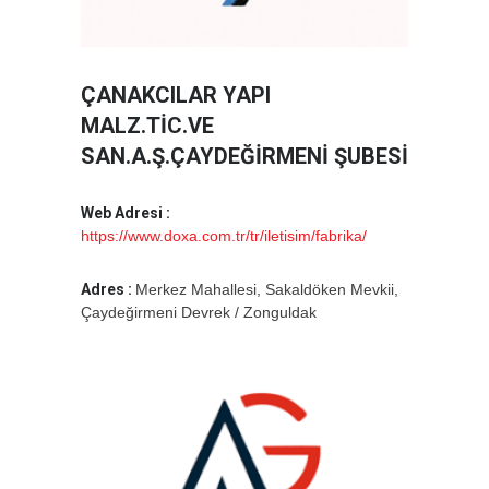
ÇANAKCILAR YAPI
MALZ.TİC.VE
SAN.A.Ş.ÇAYDEĞİRMENİ ŞUBESİ
Web Adresi :
https://www.doxa.com.tr/tr/iletisim/fabrika/
Adres :
Merkez Mahallesi, Sakaldöken Mevkii,
Çaydeğirmeni Devrek / Zonguldak