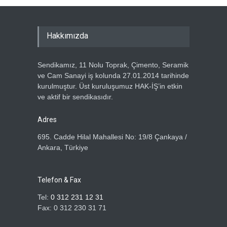
ÖZ TOPRAK-İŞ, 15 TEMMUZ
DEMOKRASİ VE MİLLÎ BİRLİK
GÜNÜ PANELİNE KATILDI
Hakkımızda
Devamı
14.07.2026
GENEL DENETLEME
Sendikamız, 11 Nolu Toprak, Çimento, Seramik
KURULUMUZ TOPLANDI
ve Cam Sanayi iş kolunda 27.01.2014 tarihinde
Devamı
13.07.2026
kurulmuştur. Üst kuruluşumuz HAK-İŞ’in etkin
ve aktif bir sendikasıdır.
GENEL BAŞKANIMIZ METİN
ÖZBEN VE YÖNETİM
Adres
KURULUMUZDAN, HAK-İŞ
695. Cadde Hilal Mahallesi No: 19/8 Çankaya /
GENEL BAŞKANI MAHMUT
Ankara, Türkiye
ARSLAN’A ZİYARET
Devamı
5.07.2026
Telefon & Fax
ÖZ TOPRAK-İŞ SENDİKASI
ÜYELERİNE ÖZEL TATİL
Tel:
0 312 231 12 31
KAMPANYASI
Fax: 0 312 230 31 71
Devamı
2.07.2026