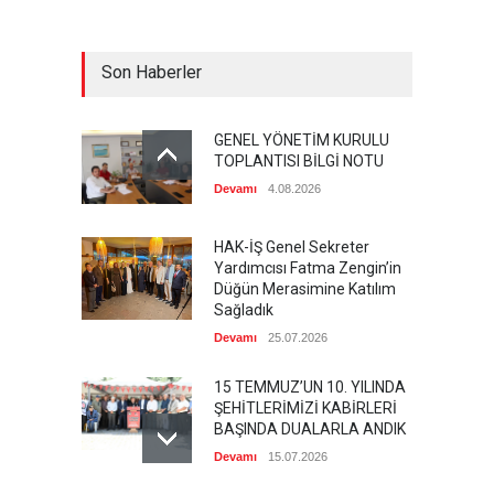
Son Haberler
GENEL YÖNETİM KURULU
TOPLANTISI BİLGİ NOTU
Devamı
4.08.2026
HAK-İŞ Genel Sekreter
Yardımcısı Fatma Zengin’in
Düğün Merasimine Katılım
Sağladık
Devamı
25.07.2026
15 TEMMUZ’UN 10. YILINDA
ŞEHİTLERİMİZİ KABİRLERİ
BAŞINDA DUALARLA ANDIK
Devamı
15.07.2026