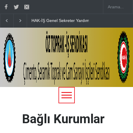
in Düğün Merasimine Katılım Sağladık
15 TEMMUZ’UN 10. YILINDA
Bağlı Kurumlar