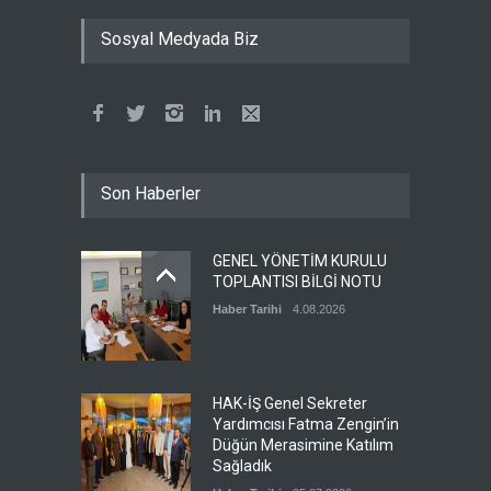
ÖZ TOPRAK İŞ SENDİKASI
Sosyal Medyada Biz
ÜYELERİNE ÜMRANİYE GÖZ
OPTİK'TEN DEV KAMPANYA
Devamı
1.07.2026
ÖZ TOPRAK İŞ
Son Haberler
SENDİKASI’NDAN
ÜYELERİMİZE ÖZEL SAĞLIK
PROTOKOLÜ: İŞİTME
GENEL YÖNETİM KURULU
CİHAZLARINDA %40
TOPLANTISI BİLGİ NOTU
İNDİRİM!
Haber Tarihi
4.08.2026
Devamı
30.06.2026
Milli Saraylar İdaresi
Başkanlığında çalışan
HAK-İŞ Genel Sekreter
üyemiz ve aynı zamanda
Yardımcısı Fatma Zengin’in
merkez kadın komite
Düğün Merasimine Katılım
başkan yardımcımız olan
Sağladık
Esra TUNCER’İN kıymetli