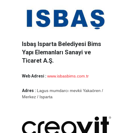
Isbaş Isparta Belediyesi Bims
Yapı Elemanları Sanayi ve
Ticaret A.Ş.
Web Adresi :
www.isbasbims.com.tr
Adres :
Lagus mumdarcı mevkii Yakaören /
Merkez / Isparta