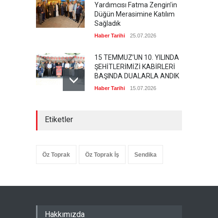
Yardımcısı Fatma Zengin’in
Düğün Merasimine Katılım
Sağladık
Haber Tarihi
25.07.2026
15 TEMMUZ’UN 10. YILINDA
ŞEHİTLERİMİZİ KABİRLERİ
BAŞINDA DUALARLA ANDIK
Haber Tarihi
15.07.2026
ÖZ TOPRAK-İŞ, 15 TEMMUZ
Etiketler
DEMOKRASİ VE MİLLÎ BİRLİK
GÜNÜ PANELİNE KATILDI
Haber Tarihi
14.07.2026
Öz Toprak
Öz Toprak İş
Sendika
GENEL DENETLEME
KURULUMUZ TOPLANDI
Haber Tarihi
13.07.2026
GENEL BAŞKANIMIZ METİN
Hakkımızda