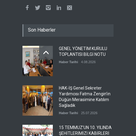
CİHAZLARINDA %40
İNDİRİM!
Haber Tarihi
30.06.2026
Milli Saraylar İdaresi
Son Haberler
Başkanlığında çalışan
üyemiz ve aynı zamanda
merkez kadın komite
GENEL YÖNETİM KURULU
başkan yardımcımız olan
TOPLANTISI BİLGİ NOTU
Esra TUNCER’İN kıymetli
Haber Tarihi
4.08.2026
annesinin vefat haberini
üzülerek öğrenmiş
bulunuyoruz. Merhumeye
Allahtan rahmet ailesi ve
sevenlerine baş sağlığı
HAK-İŞ Genel Sekreter
diliyoruz.
Yardımcısı Fatma Zengin’in
Düğün Merasimine Katılım
Haber Tarihi
29.06.2026
Sağladık
Haber Tarihi
25.07.2026
15 TEMMUZ’UN 10. YILINDA
ŞEHİTLERİMİZİ KABİRLERİ