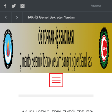
HAK-İŞ Genel Sekreter Yardımcısı Fatma Zengin’in D