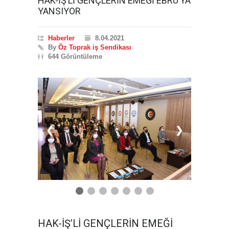
HAK-İŞ’Lİ GENÇLERİN EMEĞİ EBRU’YA
YANSIYOR
Haberler
8.04.2021
By
Öz Toprak iş Sendikası
644 Görüntüleme
❮
❯
HAK-İŞ’Lİ GENÇLERİN EMEĞİ