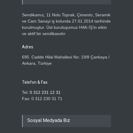
ÖZBEN VE YÖNETİM
KURULUMUZDAN, HAK-İŞ
GENEL BAŞKANI MAHMUT
Sendikamız, 11 Nolu Toprak, Çimento, Seramik
ARSLAN’A ZİYARET
ve Cam Sanayi iş kolunda 27.01.2014 tarihinde
Haber Tarihi
5.07.2026
kurulmuştur. Üst kuruluşumuz HAK-İŞ’in etkin
ve aktif bir sendikasıdır.
ÖZ TOPRAK-İŞ SENDİKASI
ÜYELERİNE ÖZEL TATİL
Adres
KAMPANYASI
695. Cadde Hilal Mahallesi No: 19/8 Çankaya /
Haber Tarihi
2.07.2026
Ankara, Türkiye
ÖZ TOPRAK İŞ SENDİKASI
ÜYELERİNE ÜMRANİYE GÖZ
Telefon & Fax
OPTİK'TEN DEV KAMPANYA
Tel:
0 312 231 12 31
Haber Tarihi
1.07.2026
Fax: 0 312 230 31 71
ÖZ TOPRAK İŞ
SENDİKASI’NDAN
Sosyal Medyada Biz
ÜYELERİMİZE ÖZEL SAĞLIK
PROTOKOLÜ: İŞİTME