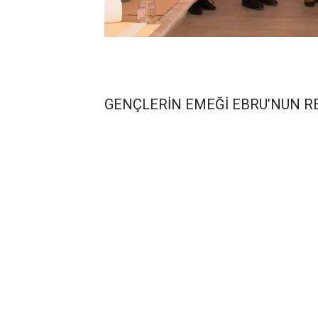
GENÇLERİN EMEĞİ EBRU’NUN R
HAK-İŞ Konfederasyonu Kültür Sanat Komit
(2020–I) kapsamında Gençlik ve Spor Bakanl
Emeği Ebru'nun Renklerine Yansıyor” Proje
renkli görüntülere sahne olan eğitimler s
eğitimlerin son gününe katılarak, kursiyerler
eğitimlerin ilk aşamasında tüm kursiyerler 
motifler çıkarmaya çalıştılar. Çocukların da k
etaptaki eğitimlerde başarılı olan kursiyerl
Sendikamızda Kadın Komitesi Başkan Yrd. 
DEMİRCİOĞLU iki etapta da başarılı olarak