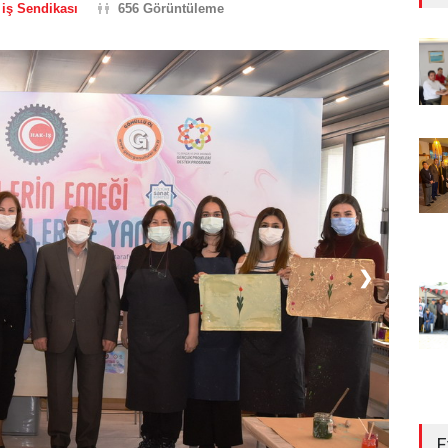
iş Sendikası
656 Görüntüleme
❯
E