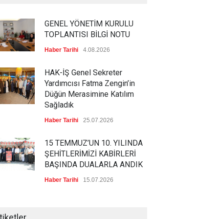
GENEL YÖNETİM KURULU
TOPLANTISI BİLGİ NOTU
Haber Tarihi
4.08.2026
HAK-İŞ Genel Sekreter
Yardımcısı Fatma Zengin’in
Düğün Merasimine Katılım
Sağladık
Haber Tarihi
25.07.2026
15 TEMMUZ’UN 10. YILINDA
ŞEHİTLERİMİZİ KABİRLERİ
BAŞINDA DUALARLA ANDIK
Haber Tarihi
15.07.2026
ÖZ TOPRAK-İŞ, 15 TEMMUZ
DEMOKRASİ VE MİLLÎ BİRLİK
tiketler