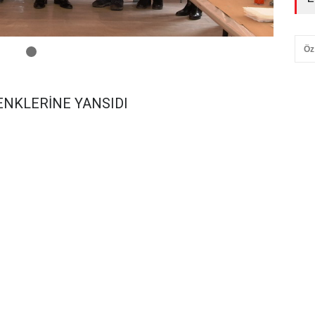
Öz
ENKLERİNE YANSIDI
esi tarafından, Gençlik Projeleri Destek Programı
ığı’nın destekleriyle gerçekleştirilen “Gençlerin
sinin 8-9-12 Nisan 2021 tarihinde gerçekleştirilen ve
ona erdi. HAK-İŞ Genel Başkanı Mahmut Arslan da
e sertifikalarını takdim etti. İki aşamalı gerçekleştirilen
ebru sanatı için hünerlerini sergileyerek, ortaya güzel
atıldığı eğitimde renkli görüntüler ortaya çıktı. İlk
erle ileri düzey Ebru eğitimi başarıyla tamamlandı.
ve Yönetim Kurulu Asistanı olarak görev yapan Ezgi
 Ebru eğitimini başarıyla tamamlamıştır.