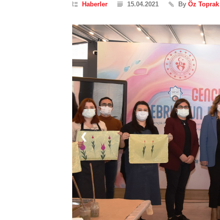
Haberler
15.04.2021
By
Öz Toprak 
❮