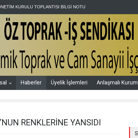
KURULU TOPLANTISI BİLGİ NOTU
HAK-İŞ Genel Sekreter Yardımcı
sal
Haberler
Üyelik İşlemleri
Anlaşmalı Kurum
’NUN RENKLERİNE YANSIDI
S