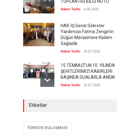
TOPLANTISI BİLGİ NOTU
Haber Tarihi
4.08.2026
HAK-İŞ Genel Sekreter
Yardımcısı Fatma Zengin’in
Düğün Merasimine Katılım
Sağladık
Haber Tarihi
25.07.2026
15 TEMMUZ’UN 10. YILINDA
ŞEHİTLERİMİZİ KABİRLERİ
BAŞINDA DUALARLA ANDIK
Haber Tarihi
15.07.2026
ÖZ TOPRAK-İŞ, 15 TEMMUZ
Etiketler
DEMOKRASİ VE MİLLÎ BİRLİK
GÜNÜ PANELİNE KATILDI
Haber Tarihi
14.07.2026
TÜRKİYE BULUŞMASI
GENEL DENETLEME
KURULUMUZ TOPLANDI