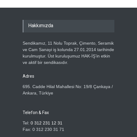
Haber Tarihi
13.07.2026
GENEL BAŞKANIMIZ METİN
Hakkımızda
ÖZBEN VE YÖNETİM
KURULUMUZDAN, HAK-İŞ
GENEL BAŞKANI MAHMUT
Sendikamız, 11 Nolu Toprak, Çimento, Seramik
ARSLAN’A ZİYARET
ve Cam Sanayi iş kolunda 27.01.2014 tarihinde
Haber Tarihi
5.07.2026
kurulmuştur. Üst kuruluşumuz HAK-İŞ’in etkin
ve aktif bir sendikasıdır.
ÖZ TOPRAK-İŞ SENDİKASI
ÜYELERİNE ÖZEL TATİL
Adres
KAMPANYASI
695. Cadde Hilal Mahallesi No: 19/8 Çankaya /
Haber Tarihi
2.07.2026
Ankara, Türkiye
ÖZ TOPRAK İŞ SENDİKASI
ÜYELERİNE ÜMRANİYE GÖZ
Telefon & Fax
OPTİK'TEN DEV KAMPANYA
Tel:
0 312 231 12 31
Haber Tarihi
1.07.2026
Fax: 0 312 230 31 71