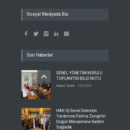
ÖZ TOPRAK İŞ
SENDİKASI’NDAN
Sosyal Medyada Biz
ÜYELERİMİZE ÖZEL SAĞLIK
PROTOKOLÜ: İŞİTME
CİHAZLARINDA %40
İNDİRİM!
Haber Tarihi
30.06.2026
Milli Saraylar İdaresi
Son Haberler
Başkanlığında çalışan
üyemiz ve aynı zamanda
merkez kadın komite
GENEL YÖNETİM KURULU
başkan yardımcımız olan
TOPLANTISI BİLGİ NOTU
Esra TUNCER’İN kıymetli
Haber Tarihi
4.08.2026
annesinin vefat haberini
üzülerek öğrenmiş
bulunuyoruz. Merhumeye
Allahtan rahmet ailesi ve
sevenlerine baş sağlığı
HAK-İŞ Genel Sekreter
diliyoruz.
Yardımcısı Fatma Zengin’in
Düğün Merasimine Katılım
Haber Tarihi
29.06.2026
Sağladık