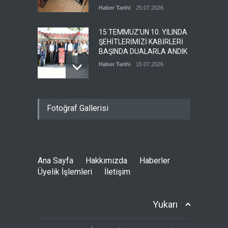
Haber Tarihi
25.07.2026
15 TEMMUZ’UN 10. YILINDA
ŞEHİTLERİMİZİ KABİRLERİ
BAŞINDA DUALARLA ANDIK
Haber Tarihi
15.07.2026
ÖZ TOPRAK-İŞ, 15 TEMMUZ
Fotoğraf Gallerisi
DEMOKRASİ VE MİLLÎ BİRLİK
GÜNÜ PANELİNE KATILDI
Haber Tarihi
14.07.2026
Ana Sayfa
Hakkımızda
Haberler
GENEL DENETLEME
Üyelik İşlemleri
İletişim
KURULUMUZ TOPLANDI
Haber Tarihi
13.07.2026
Yukarı