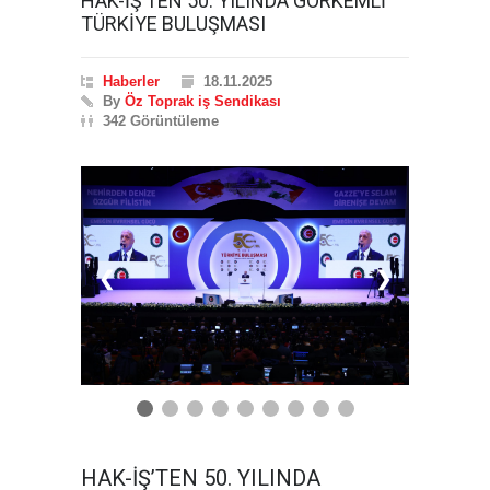
HAK-İŞ’TEN 50. YILINDA GÖRKEMLİ
TÜRKİYE BULUŞMASI
Haberler
18.11.2025
By
Öz Toprak iş Sendikası
342 Görüntüleme
❮
❯
HAK-İŞ’TEN 50. YILINDA