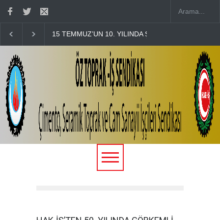
15 TEMMUZ’UN 10. YILINDA ŞEHİTLERİMİZİ KABİR