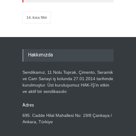
GÜNÜ PANELİNE KATILDI
Haber Tarihi
14.07.2026
14. kısa film
GENEL DENETLEME
KURULUMUZ TOPLANDI
Haber Tarihi
13.07.2026
GENEL BAŞKANIMIZ METİN
Hakkımızda
ÖZBEN VE YÖNETİM
KURULUMUZDAN, HAK-İŞ
GENEL BAŞKANI MAHMUT
Sendikamız, 11 Nolu Toprak, Çimento, Seramik
ARSLAN’A ZİYARET
ve Cam Sanayi iş kolunda 27.01.2014 tarihinde
Haber Tarihi
5.07.2026
kurulmuştur. Üst kuruluşumuz HAK-İŞ’in etkin
ve aktif bir sendikasıdır.
ÖZ TOPRAK-İŞ SENDİKASI
ÜYELERİNE ÖZEL TATİL
Adres
KAMPANYASI
695. Cadde Hilal Mahallesi No: 19/8 Çankaya /
Haber Tarihi
2.07.2026
Ankara, Türkiye
ÖZ TOPRAK İŞ SENDİKASI