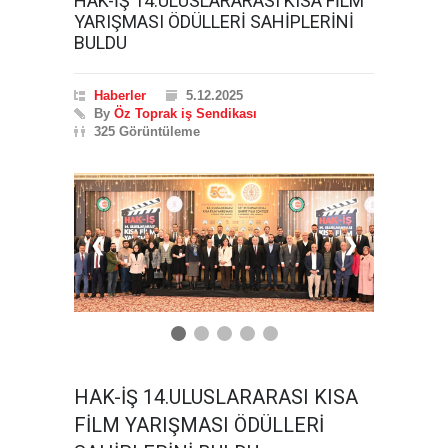
HAK-İŞ 14.ULUSLARARASI KISA FİLM
YARIŞMASI ÖDÜLLERİ SAHİPLERİNİ
BULDU
Haberler
5.12.2025
By
Öz Toprak iş Sendikası
325 Görüntüleme
❮
❯
HAK-İŞ 14.ULUSLARARASI KISA
FİLM YARIŞMASI ÖDÜLLERİ