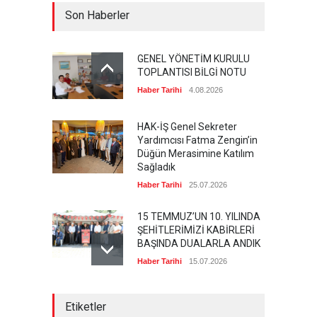
Son Haberler
GENEL YÖNETİM KURULU
TOPLANTISI BİLGİ NOTU
Haber Tarihi
4.08.2026
HAK-İŞ Genel Sekreter
Yardımcısı Fatma Zengin’in
Düğün Merasimine Katılım
Sağladık
Haber Tarihi
25.07.2026
15 TEMMUZ’UN 10. YILINDA
ŞEHİTLERİMİZİ KABİRLERİ
BAŞINDA DUALARLA ANDIK
Haber Tarihi
15.07.2026
ÖZ TOPRAK-İŞ, 15 TEMMUZ
Etiketler
DEMOKRASİ VE MİLLÎ BİRLİK