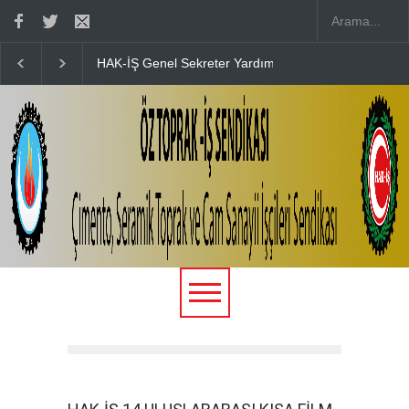
HAK-İŞ Genel Sekreter Yardımcısı Fatma Zengin’in D