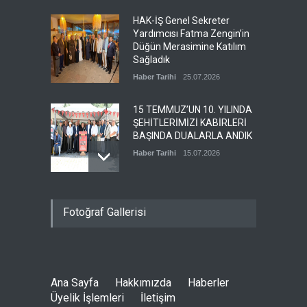
Allahtan rahmet ailesi ve
sevenlerine baş sağlığı
HAK-İŞ Genel Sekreter
diliyoruz.
Yardımcısı Fatma Zengin’in
Düğün Merasimine Katılım
Haber Tarihi
29.06.2026
Sağladık
Haber Tarihi
25.07.2026
15 TEMMUZ’UN 10. YILINDA
ŞEHİTLERİMİZİ KABİRLERİ
BAŞINDA DUALARLA ANDIK
Haber Tarihi
15.07.2026
ÖZ TOPRAK-İŞ, 15 TEMMUZ
Fotoğraf Gallerisi
DEMOKRASİ VE MİLLÎ BİRLİK
GÜNÜ PANELİNE KATILDI
Haber Tarihi
14.07.2026
Ana Sayfa
Hakkımızda
Haberler
GENEL DENETLEME
Üyelik İşlemleri
İletişim
KURULUMUZ TOPLANDI