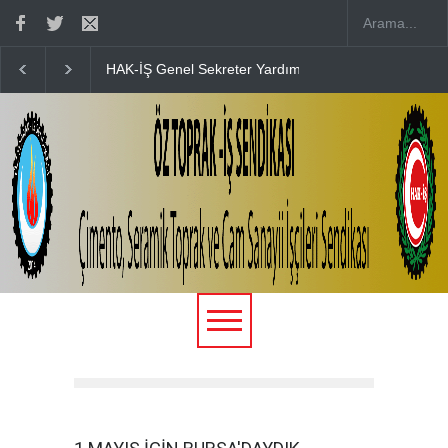
HAK-İŞ Genel Sekreter Yardımcısı Fatma Zengin’in D