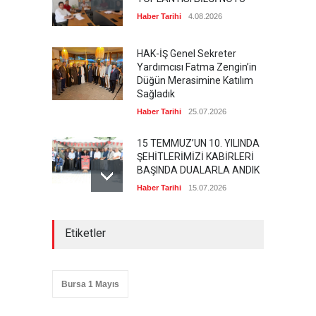
Haber Tarihi
4.08.2026
HAK-İŞ Genel Sekreter
Yardımcısı Fatma Zengin’in
Düğün Merasimine Katılım
Sağladık
Haber Tarihi
25.07.2026
15 TEMMUZ’UN 10. YILINDA
ŞEHİTLERİMİZİ KABİRLERİ
BAŞINDA DUALARLA ANDIK
Haber Tarihi
15.07.2026
ÖZ TOPRAK-İŞ, 15 TEMMUZ
Etiketler
DEMOKRASİ VE MİLLÎ BİRLİK
GÜNÜ PANELİNE KATILDI
Haber Tarihi
14.07.2026
Bursa 1 Mayıs
GENEL DENETLEME
KURULUMUZ TOPLANDI