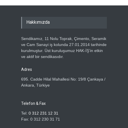
Haber Tarihi
13.07.2026
GENEL BAŞKANIMIZ METİN
Hakkımızda
ÖZBEN VE YÖNETİM
KURULUMUZDAN, HAK-İŞ
GENEL BAŞKANI MAHMUT
Sendikamız, 11 Nolu Toprak, Çimento, Seramik
ARSLAN’A ZİYARET
ve Cam Sanayi iş kolunda 27.01.2014 tarihinde
Haber Tarihi
5.07.2026
kurulmuştur. Üst kuruluşumuz HAK-İŞ’in etkin
ve aktif bir sendikasıdır.
ÖZ TOPRAK-İŞ SENDİKASI
ÜYELERİNE ÖZEL TATİL
Adres
KAMPANYASI
695. Cadde Hilal Mahallesi No: 19/8 Çankaya /
Haber Tarihi
2.07.2026
Ankara, Türkiye
ÖZ TOPRAK İŞ SENDİKASI
ÜYELERİNE ÜMRANİYE GÖZ
Telefon & Fax
OPTİK'TEN DEV KAMPANYA
Tel:
0 312 231 12 31
Haber Tarihi
1.07.2026
Fax: 0 312 230 31 71