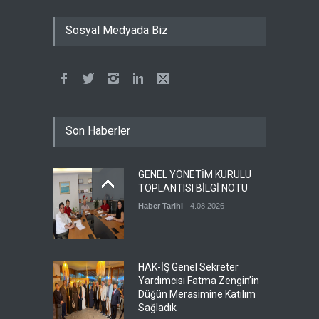
ÖZ TOPRAK İŞ
SENDİKASI’NDAN
Sosyal Medyada Biz
ÜYELERİMİZE ÖZEL SAĞLIK
PROTOKOLÜ: İŞİTME
CİHAZLARINDA %40
İNDİRİM!
Haber Tarihi
30.06.2026
Milli Saraylar İdaresi
Son Haberler
Başkanlığında çalışan
üyemiz ve aynı zamanda
merkez kadın komite
GENEL YÖNETİM KURULU
başkan yardımcımız olan
TOPLANTISI BİLGİ NOTU
Esra TUNCER’İN kıymetli
Haber Tarihi
4.08.2026
annesinin vefat haberini
üzülerek öğrenmiş
bulunuyoruz. Merhumeye
Allahtan rahmet ailesi ve
sevenlerine baş sağlığı
HAK-İŞ Genel Sekreter
diliyoruz.
Yardımcısı Fatma Zengin’in
Düğün Merasimine Katılım
Haber Tarihi
29.06.2026
Sağladık