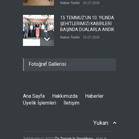
Haber Tarihi
25.07.2026
15 TEMMUZ’UN 10. YILINDA
ŞEHİTLERİMİZİ KABİRLERİ
BAŞINDA DUALARLA ANDIK
Haber Tarihi
15.07.2026
ÖZ TOPRAK-İŞ, 15 TEMMUZ
Fotoğraf Gallerisi
DEMOKRASİ VE MİLLÎ BİRLİK
GÜNÜ PANELİNE KATILDI
Haber Tarihi
14.07.2026
Ana Sayfa
Hakkımızda
Haberler
GENEL DENETLEME
Üyelik İşlemleri
İletişim
KURULUMUZ TOPLANDI
Haber Tarihi
13.07.2026
Yukarı
GENEL BAŞKANIMIZ METİN
Telif Hakkı © 2022
Öz Toprak İş Sendikası
- Hak İş.