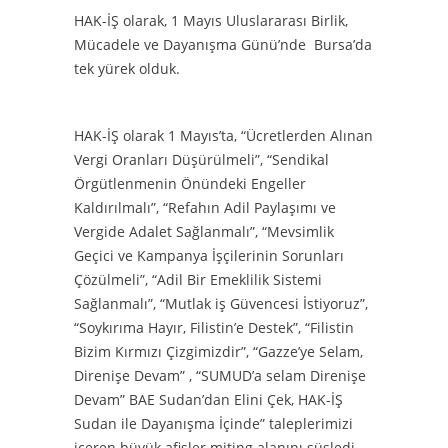
HAK-İŞ olarak, 1 Mayıs Uluslararası Birlik,
Mücadele ve Dayanışma Günü’nde Bursa’da
tek yürek olduk.
HAK-İŞ olarak 1 Mayıs’ta, “Ücretlerden Alınan
Vergi Oranları Düşürülmeli”, “Sendikal
Örgütlenmenin Önündeki Engeller
Kaldırılmalı”, “Refahın Adil Paylaşımı ve
Vergide Adalet Sağlanmalı”, “Mevsimlik
Geçici ve Kampanya İşçilerinin Sorunları
Çözülmeli”, “Adil Bir Emeklilik Sistemi
Sağlanmalı”, “Mutlak iş Güvencesi İstiyoruz”,
“Soykırıma Hayır, Filistin’e Destek”, “Filistin
Bizim Kırmızı Çizgimizdir”, “Gazze’ye Selam,
Direnişe Devam” , “SUMUD’a selam Direnişe
Devam” BAE Sudan’dan Elini Çek, HAK-İŞ
Sudan ile Dayanışma İçinde” taleplerimizi
içeren büyük afişler miting alanını süsledi.