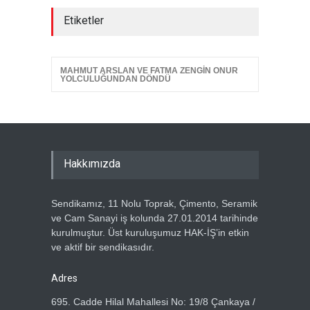
ÖZ TOPRAK-İŞ, 15 TEMMUZ
Etiketler
DEMOKRASİ VE MİLLÎ BİRLİK
GÜNÜ PANELİNE KATILDI
Haber Tarihi
14.07.2026
MAHMUT ARSLAN VE FATMA ZENGİN ONUR
YOLCULUĞUNDAN DÖNDÜ
GENEL DENETLEME
KURULUMUZ TOPLANDI
Haber Tarihi
13.07.2026
GENEL BAŞKANIMIZ METİN
ÖZBEN VE YÖNETİM
Hakkımızda
KURULUMUZDAN, HAK-İŞ
GENEL BAŞKANI MAHMUT
ARSLAN’A ZİYARET
Sendikamız, 11 Nolu Toprak, Çimento, Seramik
ve Cam Sanayi iş kolunda 27.01.2014 tarihinde
Haber Tarihi
5.07.2026
kurulmuştur. Üst kuruluşumuz HAK-İŞ’in etkin
ve aktif bir sendikasıdır.
ÖZ TOPRAK-İŞ SENDİKASI
ÜYELERİNE ÖZEL TATİL
KAMPANYASI
Adres
Haber Tarihi
2.07.2026
695. Cadde Hilal Mahallesi No: 19/8 Çankaya /