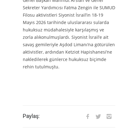
Genel Başkan Mahmut Arslan ve Genel
Sekreter Yardımcısı Fatma Zengin ile SUMUD
Filosu aktivistleri Siyonist İsrail’in 18-19
Mayıs 2026 tarihinde uluslararası sularda
hukuksuz müdahalesiyle karşılaşmış ve
zorla alıkonulmuşlardı. Siyonist İsrail’e ait
savaş gemileriyle Aşdod Limanı’na götürülen
aktivistler, ardından Ketziot Hapishanesi’ne
nakledilerek günlerce hukuksuz biçimde
rehin tutulmuştu.
Paylaş: