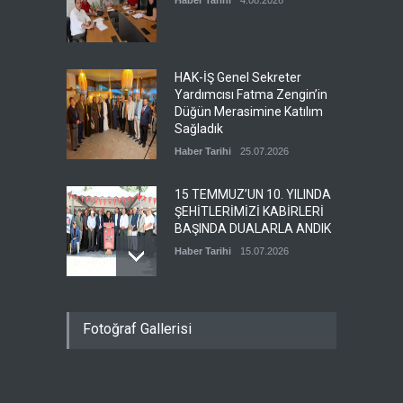
Haber Tarihi
4.08.2026
üzülerek öğrenmiş
bulunuyoruz. Merhumeye
Allahtan rahmet ailesi ve
sevenlerine baş sağlığı
HAK-İŞ Genel Sekreter
diliyoruz.
Yardımcısı Fatma Zengin’in
Haber Tarihi
29.06.2026
Düğün Merasimine Katılım
Sağladık
Haber Tarihi
25.07.2026
15 TEMMUZ’UN 10. YILINDA
ŞEHİTLERİMİZİ KABİRLERİ
BAŞINDA DUALARLA ANDIK
Haber Tarihi
15.07.2026
ÖZ TOPRAK-İŞ, 15 TEMMUZ
Fotoğraf Gallerisi
DEMOKRASİ VE MİLLÎ BİRLİK
GÜNÜ PANELİNE KATILDI
Haber Tarihi
14.07.2026