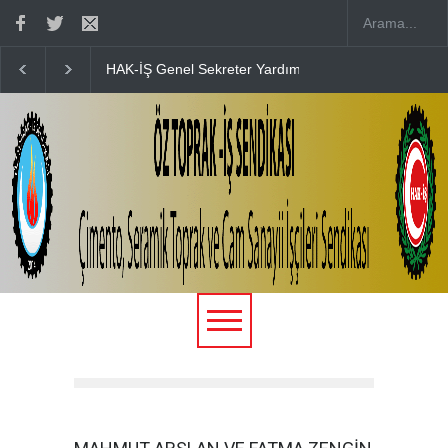
HAK-İŞ Genel Sekreter Yardımcısı Fatma Zengin’in D