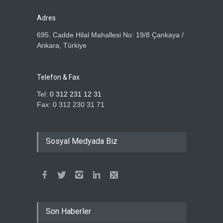
ÖZ TOPRAK-İŞ SENDİKASI
ÜYELERİNE ÖZEL TATİL
Adres
KAMPANYASI
695. Cadde Hilal Mahallesi No: 19/8 Çankaya /
Haber Tarihi
2.07.2026
Ankara, Türkiye
ÖZ TOPRAK İŞ SENDİKASI
ÜYELERİNE ÜMRANİYE GÖZ
Telefon & Fax
OPTİK'TEN DEV KAMPANYA
Tel:
0 312 231 12 31
Haber Tarihi
1.07.2026
Fax: 0 312 230 31 71
ÖZ TOPRAK İŞ
SENDİKASI’NDAN
Sosyal Medyada Biz
ÜYELERİMİZE ÖZEL SAĞLIK
PROTOKOLÜ: İŞİTME
CİHAZLARINDA %40
İNDİRİM!
Haber Tarihi
30.06.2026
Milli Saraylar İdaresi
Son Haberler
Başkanlığında çalışan