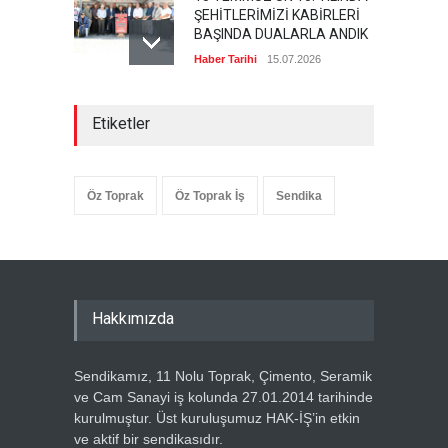
ŞEHİTLERİMİZİ KABİRLERİ
BAŞINDA DUALARLA ANDIK
Haber Tarihi
15.07.2026
ÖZ TOPRAK-İŞ, 15 TEMMUZ
Etiketler
DEMOKRASİ VE MİLLÎ BİRLİK
GÜNÜ PANELİNE KATILDI
Haber Tarihi
14.07.2026
Öz Toprak
Öz Toprak İş
Sendika
GENEL DENETLEME
KURULUMUZ TOPLANDI
Haber Tarihi
13.07.2026
GENEL BAŞKANIMIZ METİN
Hakkımızda
ÖZBEN VE YÖNETİM
KURULUMUZDAN, HAK-İŞ
GENEL BAŞKANI MAHMUT
Sendikamız, 11 Nolu Toprak, Çimento, Seramik
ARSLAN’A ZİYARET
ve Cam Sanayi iş kolunda 27.01.2014 tarihinde
Haber Tarihi
5.07.2026
kurulmuştur. Üst kuruluşumuz HAK-İŞ’in etkin
ve aktif bir sendikasıdır.