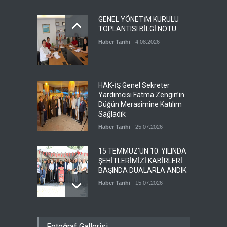
üyemiz ve aynı zamanda
merkez kadın komite
GENEL YÖNETİM KURULU
başkan yardımcımız olan
TOPLANTISI BİLGİ NOTU
Esra TUNCER’İN kıymetli
Haber Tarihi
4.08.2026
annesinin vefat haberini
üzülerek öğrenmiş
bulunuyoruz. Merhumeye
Allahtan rahmet ailesi ve
sevenlerine baş sağlığı
HAK-İŞ Genel Sekreter
diliyoruz.
Yardımcısı Fatma Zengin’in
Düğün Merasimine Katılım
Haber Tarihi
29.06.2026
Sağladık
Haber Tarihi
25.07.2026
15 TEMMUZ’UN 10. YILINDA
ŞEHİTLERİMİZİ KABİRLERİ
BAŞINDA DUALARLA ANDIK
Haber Tarihi
15.07.2026
ÖZ TOPRAK-İŞ, 15 TEMMUZ
Fotoğraf Gallerisi
DEMOKRASİ VE MİLLÎ BİRLİK