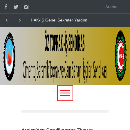
HAK-İŞ Genel Sekreter Yardımcısı Fatma Zengin’in D