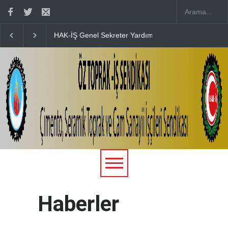
Zengin’in Düğün Merasimine Katılım Sağladık
15 TEMMUZ’UN 10. 
Haberler