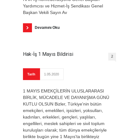
Yardımcısı ve Hizmet-İş Sendikası Genel
Başkan Vekili Sayın Av
Devamını Oku
Hak-İş 1 Mayıs Bildirisi
2
Tarih
1.05.2020
1 MAYIS EMEKÇİLERİN ULUSLARARASI
BİRLİK, MÜCADELE VE DAYANIŞMA GÜNÜ
KUTLU OLSUN Bizler, Türkiye'nin bütün
emekçileri, emeklileri, işsizleri, yoksulları,
kadınları, erkekleri, gençleri, yaşlıları,
engellileri, meslek sahipleri ve sivil toplum
kuruluşları olarak; tüm dünya emekçileriyle
birlikte bugün yine 1 Mayıs'ta birlikteyiz