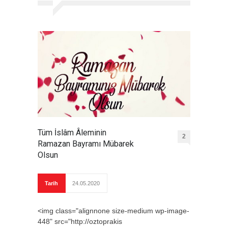
Tüm İslâm Âleminin
2
Ramazan Bayramı Mübarek
Olsun
Tarih
24.05.2020
<img class="alignnone size-medium wp-image-
448" src="http://oztoprakis