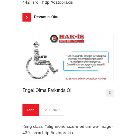
442" src="http://oztoprakis
Devamını Oku
Engel Olma Farkında Ol
2
Tarih
12.05.2020
<img class="alignnone size-medium wp-image-
439" src="http://oztoprakis