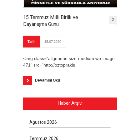
15 Temmuz Milli Birlik ve
2
Dayanışma Günü
Tarih
15.07.2020
<img class="alignnone size-medium wp-image-
471" src="http://oztoprakis
Devamını Oku
Haber Arşivi
Ağustos 2026
Temmuz 2026