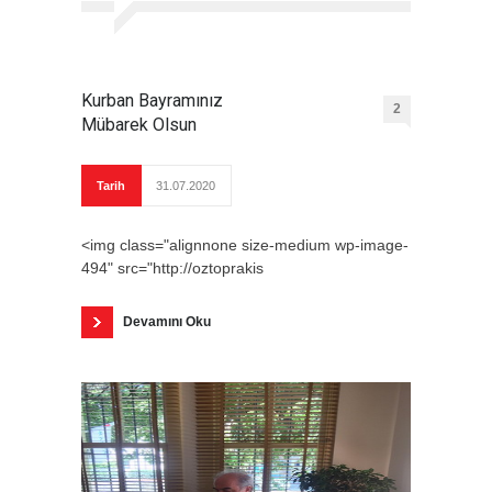
Kurban Bayramınız
2
Mübarek Olsun
Tarih
31.07.2020
<img class="alignnone size-medium wp-image-
494" src="http://oztoprakis
Devamını Oku