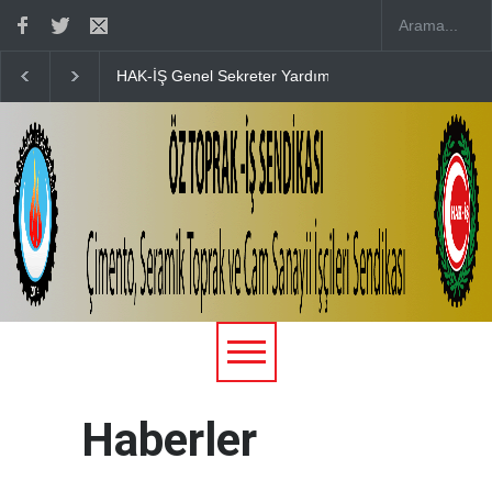
Düğün Merasimine Katılım Sağladık
15 TEMMUZ’UN 10. YILINDA Ş
Haberler