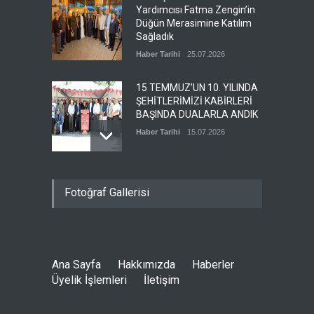
Yardımcısı Fatma Zengin’in
Düğün Merasimine Katılım
Sağladık
Haber Tarihi
25.07.2026
15 TEMMUZ’UN 10. YILINDA
ŞEHİTLERİMİZİ KABİRLERİ
BAŞINDA DUALARLA ANDIK
Haber Tarihi
15.07.2026
ÖZ TOPRAK-İŞ, 15 TEMMUZ
Fotoğraf Gallerisi
DEMOKRASİ VE MİLLÎ BİRLİK
GÜNÜ PANELİNE KATILDI
Haber Tarihi
14.07.2026
Ana Sayfa
Hakkımızda
Haberler
GENEL DENETLEME
Üyelik İşlemleri
İletişim
KURULUMUZ TOPLANDI
Haber Tarihi
13.07.2026