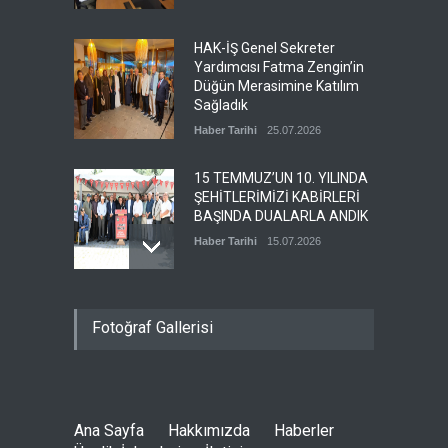
HAK-İŞ Genel Sekreter
Yardımcısı Fatma Zengin’in
Düğün Merasimine Katılım
Sağladık
Haber Tarihi
25.07.2026
15 TEMMUZ’UN 10. YILINDA
ŞEHİTLERİMİZİ KABİRLERİ
BAŞINDA DUALARLA ANDIK
Haber Tarihi
15.07.2026
ÖZ TOPRAK-İŞ, 15 TEMMUZ
Fotoğraf Gallerisi
DEMOKRASİ VE MİLLÎ BİRLİK
GÜNÜ PANELİNE KATILDI
Haber Tarihi
14.07.2026
Ana Sayfa
Hakkımızda
Haberler
GENEL DENETLEME