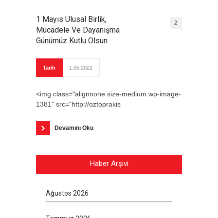
1 Mayıs Ulusal Birlik,
2
Mücadele Ve Dayanışma
Günümüz Kutlu Olsun
Tarih
1.05.2022
<img class="alignnone size-medium wp-image-
1381" src="http://oztoprakis
Devamını Oku
Haber Arşivi
Ağustos 2026