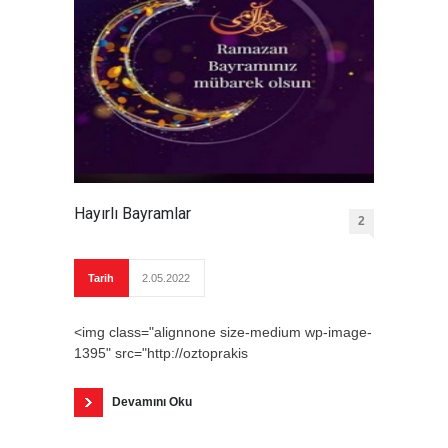
Hayırlı Bayramlar
2
Tarih
2.05.2022
<img class="alignnone size-medium wp-image-
1395" src="http://oztoprakis
Devamını Oku