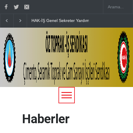
tılım Sağladık
15 TEMMUZ’UN 10. YILINDA ŞEHİTLERİMİZİ KABİ
Haberler