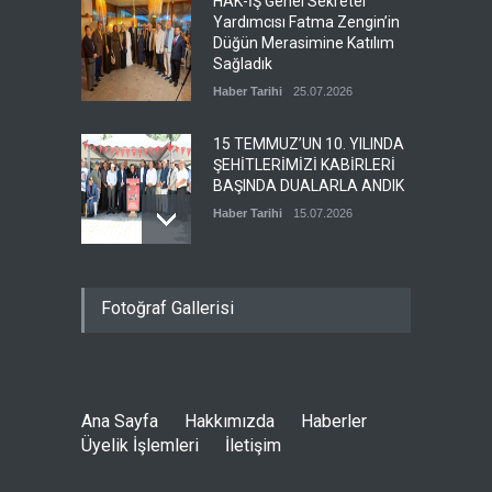
HAK-İŞ Genel Sekreter
Yardımcısı Fatma Zengin’in
Düğün Merasimine Katılım
Sağladık
Haber Tarihi
25.07.2026
15 TEMMUZ’UN 10. YILINDA
ŞEHİTLERİMİZİ KABİRLERİ
BAŞINDA DUALARLA ANDIK
Haber Tarihi
15.07.2026
ÖZ TOPRAK-İŞ, 15 TEMMUZ
Fotoğraf Gallerisi
DEMOKRASİ VE MİLLÎ BİRLİK
GÜNÜ PANELİNE KATILDI
Haber Tarihi
14.07.2026
Ana Sayfa
Hakkımızda
Haberler
GENEL DENETLEME
Üyelik İşlemleri
İletişim
KURULUMUZ TOPLANDI
Haber Tarihi
13.07.2026