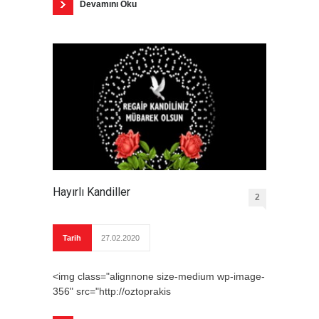
Devamını Oku
Hayırlı Kandiller
2
Tarih
27.02.2020
<img class="alignnone size-medium wp-image-
356" src="http://oztoprakis