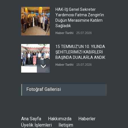
HAK-İŞ Genel Sekreter
Yardımcısı Fatma Zengin’in
Düğün Merasimine Katılım
Sağladık
Haber Tarihi
25.07.2026
15 TEMMUZ’UN 10. YILINDA
ŞEHİTLERİMİZİ KABİRLERİ
BAŞINDA DUALARLA ANDIK
Haber Tarihi
15.07.2026
ÖZ TOPRAK-İŞ, 15 TEMMUZ
Fotoğraf Gallerisi
DEMOKRASİ VE MİLLÎ BİRLİK
GÜNÜ PANELİNE KATILDI
Haber Tarihi
14.07.2026
Ana Sayfa
Hakkımızda
Haberler
GENEL DENETLEME
Üyelik İşlemleri
İletişim
KURULUMUZ TOPLANDI