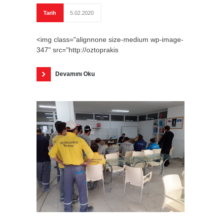
Tarih
5.02.2020
<img class="alignnone size-medium wp-image-
347" src="http://oztoprakis
Devamını Oku