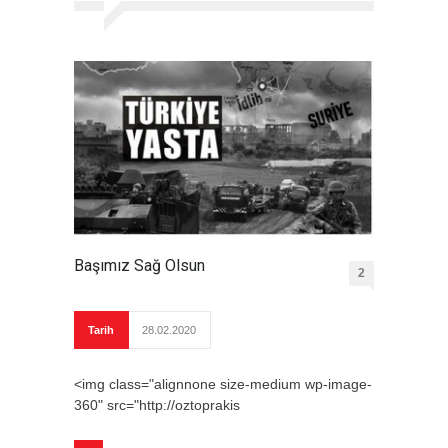
Başımız Sağ Olsun
2
Tarih
28.02.2020
<img class="alignnone size-medium wp-image-
360" src="http://oztoprakis