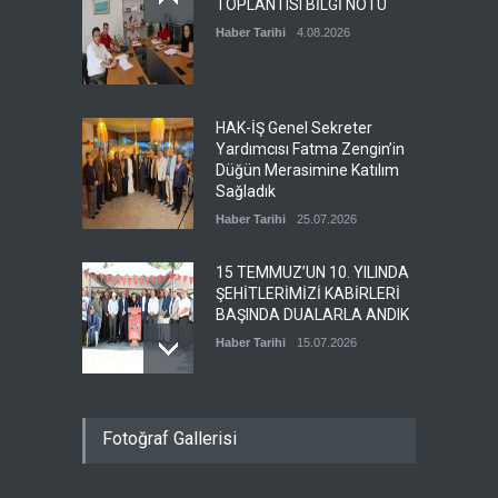
TOPLANTISI BİLGİ NOTU
Haber Tarihi
4.08.2026
HAK-İŞ Genel Sekreter
Yardımcısı Fatma Zengin’in
Düğün Merasimine Katılım
Sağladık
Haber Tarihi
25.07.2026
15 TEMMUZ’UN 10. YILINDA
ŞEHİTLERİMİZİ KABİRLERİ
BAŞINDA DUALARLA ANDIK
Haber Tarihi
15.07.2026
ÖZ TOPRAK-İŞ, 15 TEMMUZ
Fotoğraf Gallerisi
DEMOKRASİ VE MİLLÎ BİRLİK
GÜNÜ PANELİNE KATILDI
Haber Tarihi
14.07.2026