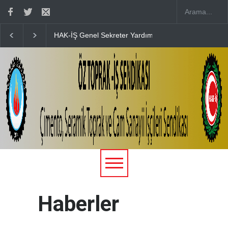
ne Katılım Sağladık
15 TEMMUZ’UN 10. YILINDA ŞEHİTLERİMİZİ 
Haberler