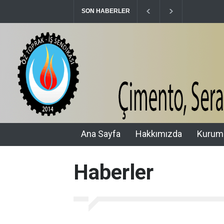
SON HABERLER
15 TEMMUZ’UN 10. YILINDA ŞEHİTLERİMİ
Ana Sayfa
Hakkımızda
Kurum
Haberler