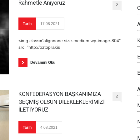
Rahmetle Anıyoruz
2
O
A
Tarih
17.08.2021
K
<img class="alignnone size-medium wp-image-804"
src="http://oztoprakis
E
Devamını Oku
E
A
KONFEDERASYON BAŞKANIMIZA
2
GEÇMİŞ OLSUN DİLEKLEKLERİMİZİ
M
İLETİYORUZ
N
Tarih
4.08.2021
M