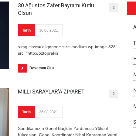
30 Ağustos Zafer Bayramı Kutlu
2
Olsun
A
Tarih
30.08.2021
<img class="alignnone size-medium wp-image-828"
src="http://oztoprakis
H
Devamını Oku
M
N
MİLLİ SARAYLAR'A ZİYARET
2
M
Tarih
26.08.2021
Ş
Sendikamızın Genel Başkan Yardımcısı Yüksel
Kılıçaslan, Genel Koordinatör Nihal Kahraman Vural