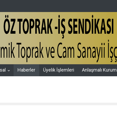
Zİ KABİRLERİ BAŞINDA DUALARLA ANDIK
ÖZ TOPRAK-İŞ, 15 TEM
sal
Haberler
Üyelik İşlemleri
Anlaşmalı Kurum