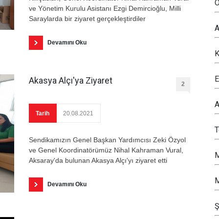
O
ve Yönetim Kurulu Asistanı Ezgi Demircioğlu, Milli
Saraylarda bir ziyaret gerçekleştirdiler
A
Devamını Oku
K
E
Akasya Alçı'ya Ziyaret
2
A
Tarih
20.08.2021
Sendikamızın Genel Başkan Yardımcısı Zeki Özyol
ve Genel Koordinatörümüz Nihal Kahraman Vural,
M
Aksaray'da bulunan Akasya Alçı'yı ziyaret etti
M
Devamını Oku
Ş