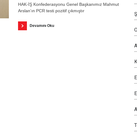
HAK-İŞ Konfederasyonu Genel Başkanımız Mahmut
Arslan’ın PCR testi pozitif çıkmıştır
Ş
Devamını Oku
O
A
K
E
E
A