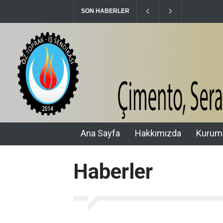
SON HABERLER
15 TEMMUZ’UN 10. YILINDA ŞEHİTLERİMİ
Ana Sayfa
Hakkımızda
Kurum
Haberler