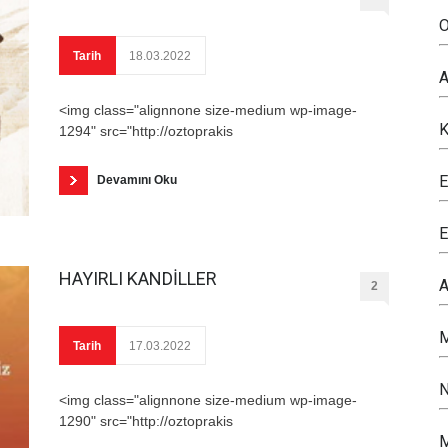
O
Tarih
18.03.2022
A
<img class="alignnone size-medium wp-image-
K
1294" src="http://oztoprakis
E
Devamını Oku
E
HAYIRLI KANDİLLER
A
2
M
Tarih
17.03.2022
N
<img class="alignnone size-medium wp-image-
1290" src="http://oztoprakis
M