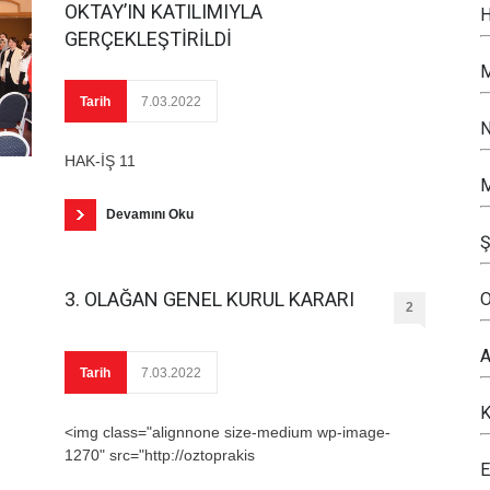
OKTAY’IN KATILIMIYLA
H
GERÇEKLEŞTİRİLDİ
M
Tarih
7.03.2022
N
HAK-İŞ 11
M
Devamını Oku
Ş
3. OLAĞAN GENEL KURUL KARARI
O
2
A
Tarih
7.03.2022
K
<img class="alignnone size-medium wp-image-
1270" src="http://oztoprakis
E