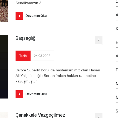
O
Sendikamızın 3
A
Devamını Oku
K
Başsağlığı
2
E
A
Tarih
24.03.2022
Düzce Süperlit Boru' da baştemsilcimiz olan Hasan
Ali Yalçın'ın oğlu Sertan Yalçın hakkın rahmetine
kavuşmuştur
M
Devamını Oku
M
Ş
Çanakkale Vazgeçilmez
2