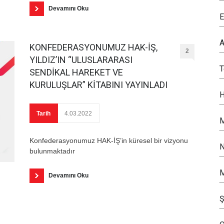
Devamını Oku
E
A
KONFEDERASYONUMUZ HAK-İŞ,
2
YILDIZ’IN “ULUSLARARASI
SENDİKAL HAREKET VE
KURULUŞLAR” KİTABINI YAYINLADI
H
Tarih
4.03.2022
M
Konfederasyonumuz HAK-İŞ’in küresel bir vizyonu
N
bulunmaktadır
M
Devamını Oku
Ş