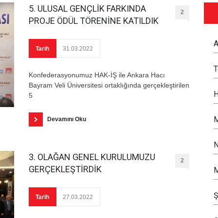
5. ULUSAL GENÇLİK FARKINDA
2
PROJE ÖDÜL TÖRENİNE KATILDIK
A
Tarih
31.03.2022
Konfederasyonumuz HAK-İŞ ile Ankara Hacı
Bayram Veli Üniversitesi ortaklığında gerçekleştirilen
H
5
M
Devamını Oku
N
3. OLAĞAN GENEL KURULUMUZU
2
GERÇEKLEŞTİRDİK
M
Ş
Tarih
27.03.2022