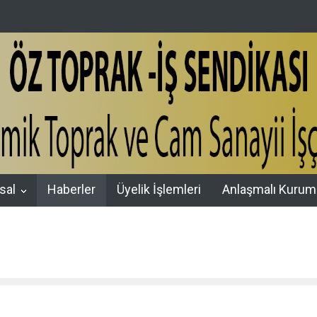
Zİ KABİRLERİ BAŞINDA DUALARLA ANDIK
ÖZ TOPRAK-İŞ, 15 TEM
sal
Haberler
Üyelik İşlemleri
Anlaşmalı Kurum