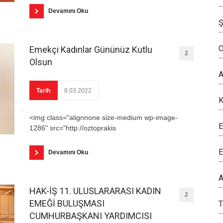
Devamını Oku
Ş
O
Emekçi Kadınlar Gününüz Kutlu
2
Olsun
A
Tarih
8.03.2022
K
<img class="alignnone size-medium wp-image-
E
1286" src="http://oztoprakis
E
Devamını Oku
A
HAK-İŞ 11. ULUSLARARASI KADIN
2
EMEĞİ BULUŞMASI
CUMHURBAŞKANI YARDIMCISI